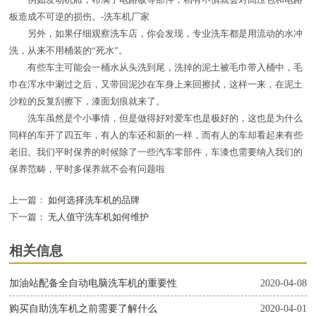
例如发动机舱，布满了电路板等部件，稍有不慎就会对高压包和电路
板造成不可逆的损伤。-洗车机厂家
另外，如果仔细观察洗车店，你会发现，专业洗车都是用流动的水冲
洗，从来不用桶装的“死水”。
有些车主可能会一桶水从头洗到尾，洗掉的泥土被毛巾带入桶中，毛
巾在浑水中涮过之后，又带回泥沙在车身上来回擦拭，这样一来，在泥土
沙粒的反复刮擦下，漆面划痕就来了。
洗车虽然是个小事情，但是做得好对爱车也是极好的，这也是为什么
同样的车开了四五年，有人的车还和新的一样，而有人的车却看起来有些
老旧。我们平时保养的时候除了一些汽车零部件，车漆也需要纳入我们的
保养范畴，平时多保养就不会有问题啦
上一篇：
如何选择洗车机的品牌
下一篇：
无人值守洗车机如何维护
相关信息
加油站配备全自动电脑洗车机的重要性
2020-04-08
购买自助洗车机之前需要了解什么
2020-04-01