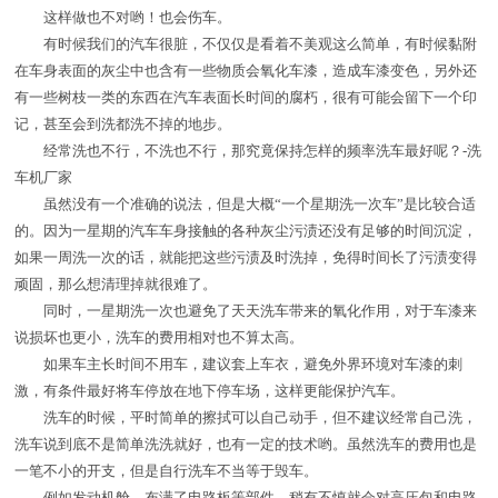
这样做也不对哟！也会伤车。
有时候我们的汽车很脏，不仅仅是看着不美观这么简单，有时候黏附
在车身表面的灰尘中也含有一些物质会氧化车漆，造成车漆变色，另外还
有一些树枝一类的东西在汽车表面长时间的腐朽，很有可能会留下一个印
记，甚至会到洗都洗不掉的地步。
经常洗也不行，不洗也不行，那究竟保持怎样的频率洗车最好呢？-洗
车机厂家
虽然没有一个准确的说法，但是大概“一个星期洗一次车”是比较合适
的。因为一星期的汽车车身接触的各种灰尘污渍还没有足够的时间沉淀，
如果一周洗一次的话，就能把这些污渍及时洗掉，免得时间长了污渍变得
顽固，那么想清理掉就很难了。
同时，一星期洗一次也避免了天天洗车带来的氧化作用，对于车漆来
说损坏也更小，洗车的费用相对也不算太高。
如果车主长时间不用车，建议套上车衣，避免外界环境对车漆的刺
激，有条件最好将车停放在地下停车场，这样更能保护汽车。
洗车的时候，平时简单的擦拭可以自己动手，但不建议经常自己洗，
洗车说到底不是简单洗洗就好，也有一定的技术哟。虽然洗车的费用也是
一笔不小的开支，但是自行洗车不当等于毁车。