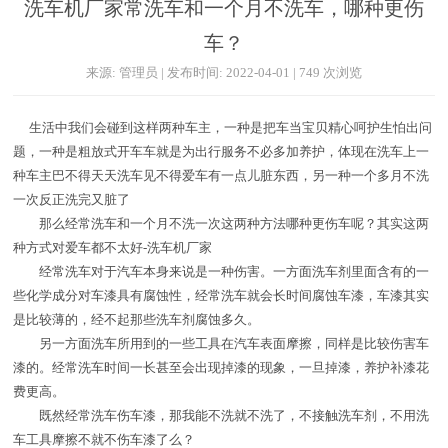
洗车机厂家常洗车和一个月不洗车，哪种更伤
车？
来源: 管理员 | 发布时间: 2022-04-01 | 749 次浏览
生活中我们会碰到这样两种车主，一种是把车当宝贝精心呵护生怕出问
题，一种是粗放式开车车就是为出行服务不必多加养护，体现在洗车上一
种车主巴不得天天洗车见不得爱车有一点儿脏东西，另一种一个多月不洗
一次反正洗完又脏了
那么经常洗车和一个月不洗一次这两种方法哪种更伤车呢？其实这两
种方式对爱车都不太好-洗车机厂家
经常洗车对于汽车本身来说是一种伤害。一方面洗车剂里面含有的一
些化学成分对车漆具有腐蚀性，经常洗车就会长时间腐蚀车漆，车漆其实
是比较薄的，经不起那些洗车剂腐蚀多久。
另一方面洗车所用到的一些工具在汽车表面摩擦，同样是比较伤害车
漆的。经常洗车时间一长甚至会出现掉漆的现象，一旦掉漆，养护补漆花
费更高。
既然经常洗车伤车漆，那我能不洗就不洗了，不接触洗车剂，不用洗
车工具摩擦不就不伤车漆了么？